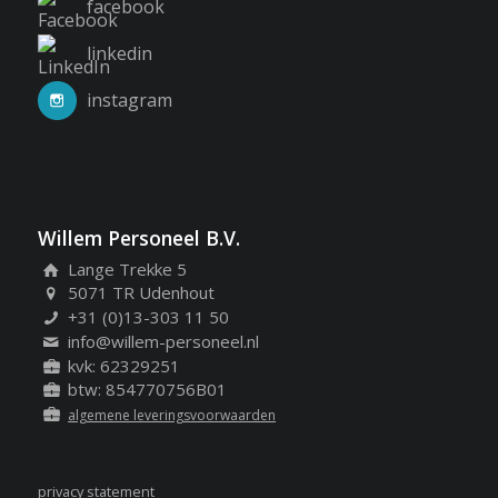
facebook
linkedin
instagram
Willem Personeel B.V.
Lange Trekke 5
5071 TR Udenhout
+31 (0)13-303 11 50
info@willem-personeel.nl
kvk: 62329251
btw: 854770756B01
algemene leveringsvoorwaarden
privacy statement