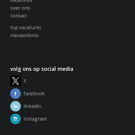
over ons
contact
top vacatures
nieuwsitems
volg ons op social media
X
facebook
linkedin
instagram